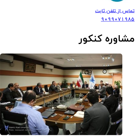
تماس از تلفن ثابت
909907
1985
مشاوره کنکور