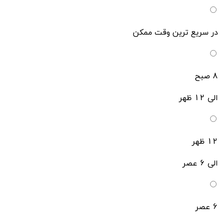
در سریع ترین وقت ممکن
8 صبح
الی 12 ظهر
12 ظهر
الی 6 عصر
6 عصر