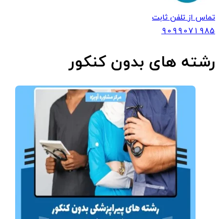
تماس از تلفن ثابت
909907
1985
رشته های بدون کنکور