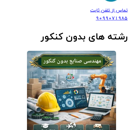
تماس از تلفن ثابت
909907
1985
رشته های بدون کنکور