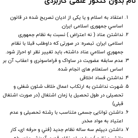
نام بدون کنکور علمی کاربردی
اعتقاد به اسلام و يا يكی از اديان تصريح شده در قانون
اساسي جمهوری اسلامی ايران.
نداشتن عناد ( نه اعتراض ) نسبت به نظام جمهوری
اسلامی ايران. تبصره: در صورتی كه داوطلب قبلا با نظام
جمهوري اسلامي عناد داشته، بايد تغيير نظر او احراز شود.
عدم سابقه عضويت در ساواک و فراماسونری و اعقاب آن بر
اساس استعلام های انجام شده.
نداشتن فساد اخلاقی
شهرت نداشتن به ارتكاب اعمال خلاف شئون شغلی و
تحصيلی در طول تحصيل يا زمان اشتغال (در صورت اشتغال
قبلی)
داشتن توانايی جسمی متناسب با رشته تحصیلی و عدم
اعتياد به مواد مخدر.
داشتن ديپلم سه ساله نظام جديد (فني و حرفه ای، كار
دانش و نظری) و يا ديپلم نظام قديم آموزش متوسطه