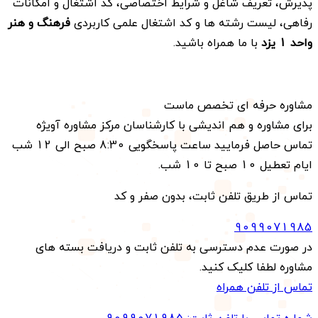
پذیرش، تعريف شاغل و شرايط اختصاصی، كد اشتغال و امكانات
رفاهی، لیست رشته ها و كد اشتغال علمی کاربردی
فرهنگ و هنر
واحد 1 یزد
با ما همراه باشید.
مشاوره حرفه ای تخصص ماست
برای مشاوره و هم اندیشی با کارشناسان مرکز مشاوره آویژه
تماس حاصل فرمایید ساعت پاسخگویی 8:30 صبح الی 12 شب
ایام تعطیل 10 صبح تا 10 شب.
تماس از طریق تلفن ثابت، بدون صفر و کد
9099071985
در صورت عدم دسترسی به تلفن ثابت و دریافت بسته های
مشاوره لطفا کلیک کنید.
تماس از تلفن همراه
شماره تماس با تلفن ثابت:
9099071985