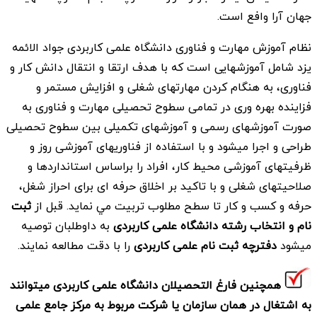
جهان آرا وافع است.
نظام آموزش مهارت و فناوری دانشگاه علمی کاربردی جواد الائمه
یزد شامل آموزشهايی است كه با هدف ارتقا و انتقال دانش كار و
فناوری، به هنگام كردن مهارتهای شغلی و افزايش مستمر و
فزاينده بهره وری در تمامی سطوح تحصيلی مهارت و فناوری به
صورت آموزشهای رسمی و آموزشهای تكميلی بين سطوح تحصيلی
طراحی و اجرا ميشود و با استفاده از فناوريهای آموزشی روز و
ظرفيتهای آموزشی محيط كار، افراد را براساس استانداردها و
صلاحيتهای شغلی و با تاكيد بر اخلاق حرفه ای برای احراز شغل،
حرفه و كسب و كار تا سطح مطلوب تربيت مي نمايد. قبل از
ثبت
نام و انتخاب رشته دانشگاه علمی کاربردی
به داوطلبان توصیه
میشود
دفترچه ثبت نام علمی کاربردی
را با دقت مطالعه نمایند.
همچنین فارغ التحصیلان دانشگاه علمی کاربردی میتوانند
به اشتغال در همان سازمان یا شرکت مربوط به مرکز جامع علمی