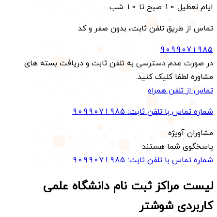
ایام تعطیل 10 صبح تا 10 شب.
تماس از طریق تلفن ثابت، بدون صفر و کد
9099071985
در صورت عدم دسترسی به تلفن ثابت و دریافت بسته های
مشاوره لطفا کلیک کنید.
تماس از تلفن همراه
شماره تماس با تلفن ثابت:
9099071985
مشاوران آویژه
پاسخگوی شما هستند
شماره تماس با تلفن ثابت:
9099071985
لیست مراکز ثبت نام دانشگاه علمی
کاربردی
شوشتر