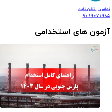
تماس از تلفن ثابت
909907
1985
آزمون های استخدامی