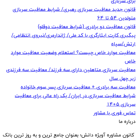
برای سربازی
قانون جدید معافیت سربازی رهبری/ شرایط معافیت سربازی
متولدین 54 تا 64
قانون معافیت دو برادری (شرایط معافیت دوقلو)
پیگیری کارت ایثارگری با کد ملی/ ژاندارمری/نیروی انتظامی/
ارتش/سپاه
معافیت موارد خاص چیست؟ استعلام وضعیت معافیت موارد
خاص
معافیت سربازی متاهلین دارای سه فرزند/ معافیت سه فرزندی
زیر چهل سال
معافیت سه برادری + معافیت سربازی پسر سوم خانواده
شرایط معافیت سربازی در ایران/ یک راه عالی برای معافیت
سربازی ۱۴۰۵
تماس فوری با مشاور
درباره ما
کانون مشاوره آویژه دانش؛ بعنوان جامع ترین و به روز ترین بانک